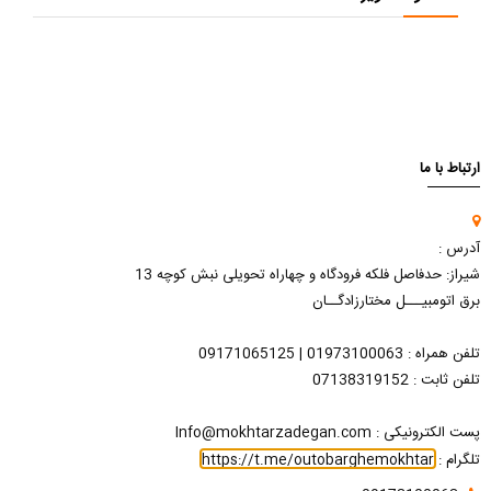
ارتباط با ما
آدرس :
شیراز: حدفاصل فلکه فرودگاه و چهاراه تحویلی نبش کوچه 13
برق اتومبیـــل مختارزادگــان
تلفن همراه : 01973100063 | 09171065125
تلفن ثابت : 07138319152
پست الکترونیکی : Info@mokhtarzadegan.com
تلگرام :
https://t.me/outobarghemokhtar