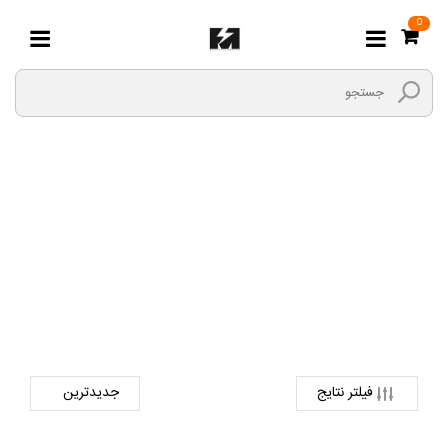
0
FH
صفحه اصلی
استارت
سنگین
FH
فیلتر نتایج