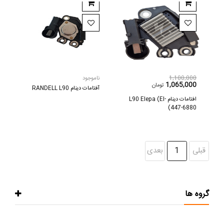
1,100,000
ناموجود
1,065,000
تومان
آفتامات دینام RANDELL L90
افتامات دينام L90 Elepa (El-
447-6880)
قبلی
1
بعدی
گروه ها