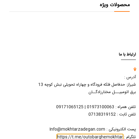
محصولات ویژه
ارتباط با ما
آدرس :
شیراز: حدفاصل فلکه فرودگاه و چهاراه تحویلی نبش کوچه 13
برق اتومبیـــل مختارزادگــان
تلفن همراه : 01973100063 | 09171065125
تلفن ثابت : 07138319152
پست الکترونیکی : Info@mokhtarzadegan.com
تلگرام :
https://t.me/outobarghemokhtar