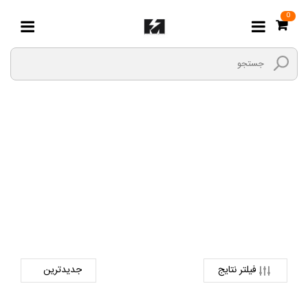
0
L90
صفحه اصلی
قطعات دینام
آفتامات
L90
فیلتر نتایج