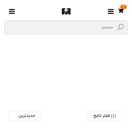
0
RD
صفحه اصلی
قطعات دینام
آفتامات
RD
فیلتر نتایج