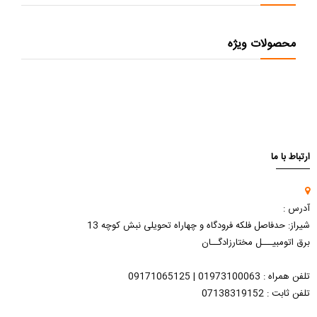
محصولات ویژه
ارتباط با ما
آدرس :
شیراز: حدفاصل فلکه فرودگاه و چهاراه تحویلی نبش کوچه 13
برق اتومبیـــل مختارزادگــان
تلفن همراه : 01973100063 | 09171065125
تلفن ثابت : 07138319152