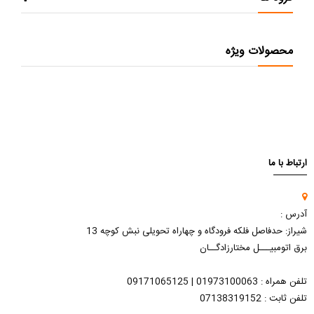
محصولات ویژه
ارتباط با ما
آدرس :
شیراز: حدفاصل فلکه فرودگاه و چهاراه تحویلی نبش کوچه 13
برق اتومبیـــل مختارزادگــان
تلفن همراه : 01973100063 | 09171065125
تلفن ثابت : 07138319152