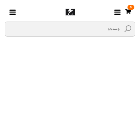
0
MVM 530. 550
TIGOO 5
صفحه اصلی
استارت
خودرو چینی
MVM 530. 550 TIGOO 5