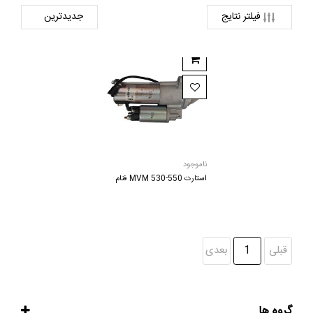
فیلتر نتایج
ناموجود
استارت MVM 530-550 فنام
قبلی
1
بعدی
گروه ها